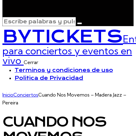
BYTICKETS
En
para conciertos y eventos en
vivo
Cerrar
Terminos y condiciones de uso
Politica de Privacidad
Inicio
Conciertos
Cuando Nos Movemos – Madera Jazz –
Pereira
CUANDO NOS